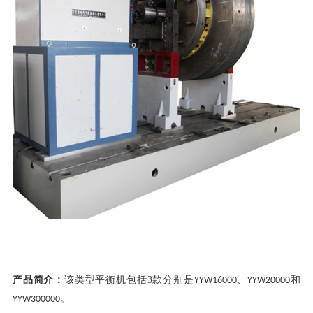
产品简介：
该类型平衡机包括
3
款分别是
、
和
YYW16000
YYW20000
。
YYW300000