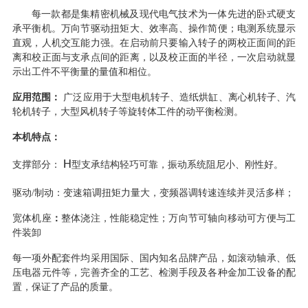
每一款都是集精密机械及现代电气技术为一体先进的卧式硬支
承平衡机。万向节驱动扭矩大、效率高、操作简便；电测系统显示
直观，人机交互能力强。在启动前只要输入转子的两校正面间的距
离和校正面与支承点间的距离，以及校正面的半径，一次启动就显
示出工件不平衡量的量值和相位。
应用范围：
广泛应用于大型电机转子、造纸烘缸、离心机转子、
汽
轮机转子
，
大型风机转子等旋转体工件的动平衡检测。
本机特点：
H
支撑部分：
型支承结构轻巧可靠，振动系统阻尼小、刚性好。
驱动
/
制动：变速箱调扭矩力量大，变频器调转速连续并灵活多样；
宽体机座
：
整体浇注，
性能稳定性；万向节可轴向移动可方便与工
件装卸
每一项外配套件均采用国际、国内知名品牌产品，如滚动轴承、低
压电器元件等，完善齐全的工艺、检测手段及各种金加工设备的配
置，保证了产品的质量。