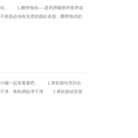
。 1,圈带拖动----是利用橡胶环形带或
转子表面必须有光滑的圆柱表面，圈带拖动的
小编一起来看看吧。 1.将轮胎动充到合
干净，将轮辋处理干净. 2.将轮胎动安装