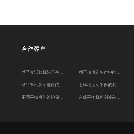
合作客户
动平衡试验机注意事项及维修保养
动平衡机在生产中的重要性
动平衡机各个部件的功能你是否了解
怎样稳定动平衡的测量值？
不同平衡机的维护保养方法
造成平衡机检测偏差的常见8种原因