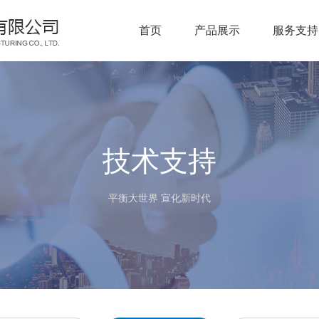
首页
产品展示
服务支持
圈带平衡
学习培训
通用万向
机
产品样本
节平衡机
通用风机
平衡加工
技术支持
通用农机
平衡机
立式平衡
平衡机
平衡大世界 宣化新时代
曲轴平衡
机
传动轴平
机
组合平衡
衡机
现场平衡
机
仪及电测
平衡机配