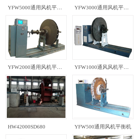
YFW5000通用风机平衡机
YFW3000通用风机平衡机
YFW2000通用风机平衡机
YFW1000通风风机平衡机
HW42000SD680
YFW500通用风机平衡机