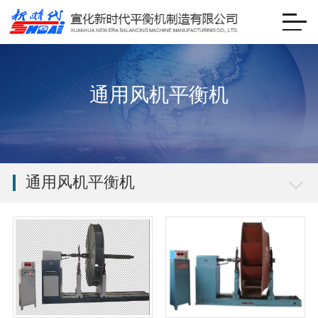
通用风机平衡机
通用风机平衡机